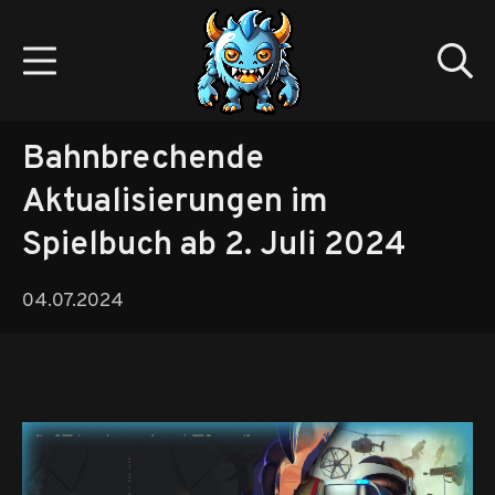
Zum
Inhalt
Mobile Menü
Su
springen
Gamedev.monster
Bahnbrechende
Aktualisierungen im
Spielbuch ab 2. Juli 2024
04.07.2024
04.07.2024