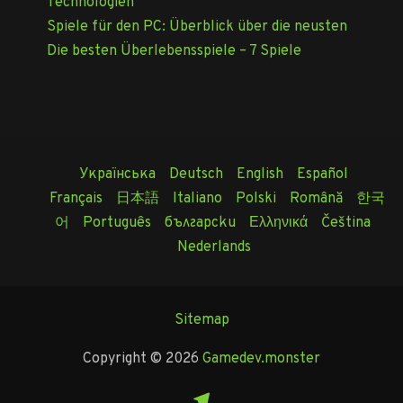
Technologien
Spiele für den PC: Überblick über die neusten
Die besten Überlebensspiele – 7 Spiele
Українська
Deutsch
English
Español
Français
日本語
Italiano
Polski
Română
한국
어
Português
български
Ελληνικά
Čeština
Nederlands
Sitemap
Copyright © 2026
Gamedev.monster
Telegram