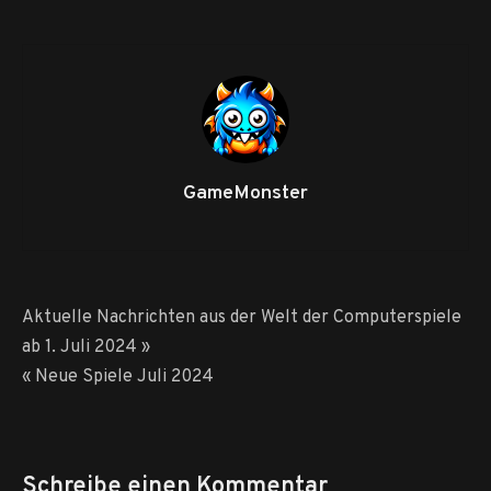
Bahnbrechende
Aktualisierungen
im
Spielbuch
ab
2.
Juli
2024
GameMonster
Beitragsnavigation
Aktuelle Nachrichten aus der Welt der Computerspiele
ab 1. Juli 2024 »
« Neue Spiele Juli 2024
Schreibe einen Kommentar