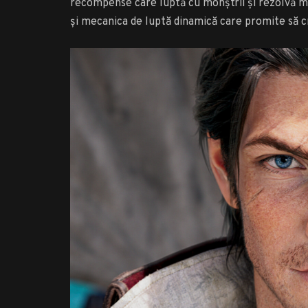
recompense care luptă cu monștrii și rezolvă m
și mecanica de luptă dinamică care promite să c