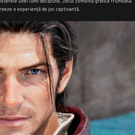
isterele unei lumi decăzute. Jocul combină grafica frumoasă
reeze o experiență de joc captivantă.