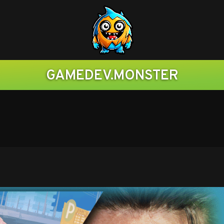
Gamedev.monster
GAMEDEV.MONSTER