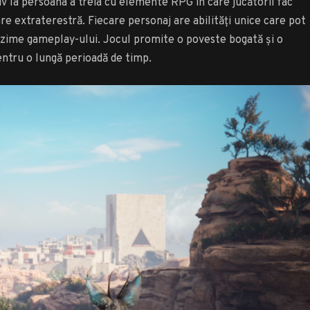
 la persoana a treia cu elemente RPG în care jucătorii fac
e extraterestră. Fiecare personaj are abilități unice care pot
unzime gameplay-ului. Jocul promite o poveste bogată și o
pentru o lungă perioadă de timp.