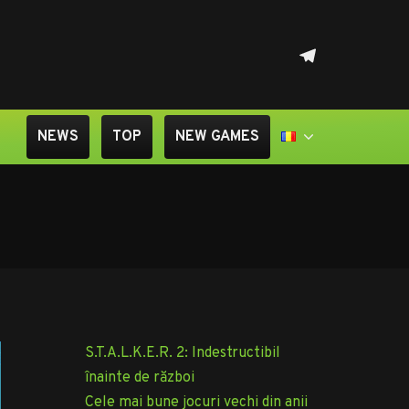
Telegram
NEWS
TOP
NEW GAMES
S.T.A.L.K.E.R. 2: Indestructibil
înainte de război
Cele mai bune jocuri vechi din anii