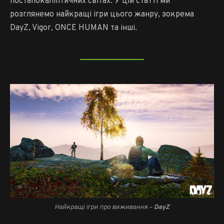
постапокаліптичних світах. У цій статті ми
розглянемо найкращі ігри цього жанру, зокрема
DayZ, Vigor, ONCE HUMAN та інші.
Найкращі ігри про виживання –
DayZ