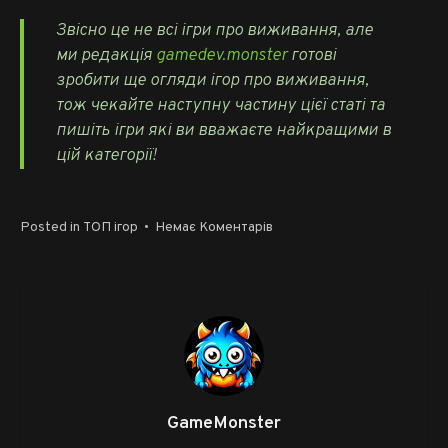
Звісно це не всі ігри про виживання, але
ми редакція
gamedev.monster
готові
зробити ще огляди ігор про виживання,
тож чекайте наступну частину цієї статі та
пишіть ігри які ви вважаєте найкращими в
цій категорії!
до
Posted in
ТОП ігор
•
Немає Коментарів
Найкращі
ігри
про
виживання
–
7
ігор
GameMonster