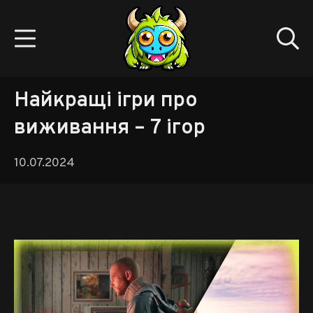
Skip
to
Mobile Menu
Se
content
Gamedev.monster
Найкращі ігри про
виживання – 7 ігор
10.07.2024
10.07.2024