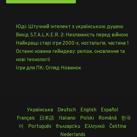
Юді: Штучний інтелект з українською душею
Вихід S.T.A.L.K.E.R. 2: Незламність перед війною
Найкращі старі ігри 2000-х, ностальгія, частина 1
Останні новини геймдеву: релізи, оновлення та
нові технології
Ігри для ПК: Огляд Новинок
Українська
Deutsch
English
Español
Français
日本語
Italiano
Polski
Română
한국
어
Português
български
Ελληνικά
Čeština
Nederlands