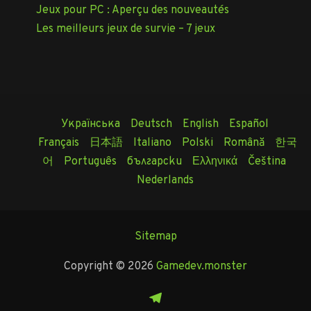
Jeux pour PC : Aperçu des nouveautés
Les meilleurs jeux de survie – 7 jeux
Українська
Deutsch
English
Español
Français
日本語
Italiano
Polski
Română
한국
어
Português
български
Ελληνικά
Čeština
Nederlands
Sitemap
Copyright © 2026
Gamedev.monster
Telegram