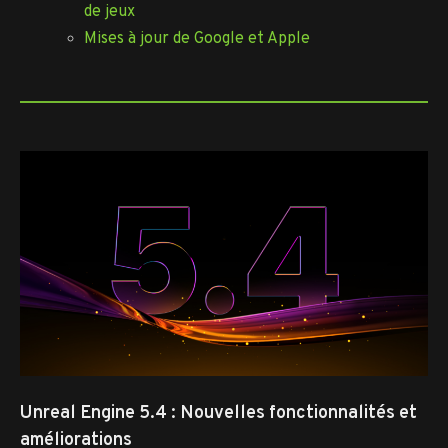
de jeux
Mises à jour de Google et Apple
Unreal Engine 5.4 : Nouvelles fonctionnalités et
améliorations