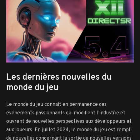
Les dernières nouvelles du
monde du jeu
Le monde du jeu connaît en permanence des
événements passionnants qui modifient l’industrie et
ouvrent de nouvelles perspectives aux développeurs et
aux joueurs. En juillet 2024, le monde du jeu est rempli
de nouvelles concernant la sortie de nouvelles versions