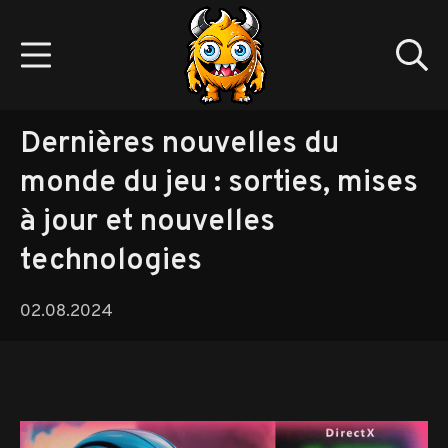
Aller
au
Menu mobile
Re
contenu
Gamedev.monster
Dernières nouvelles du
monde du jeu : sorties, mises
à jour et nouvelles
technologies
02.08.2024
02.08.2024