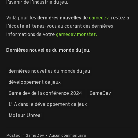
l’avenir de l’industrie du jeu.
Voilà pour les
dernières nouvelles
de
gamedev
, restez à
l’écoute et tenez-vous au courant des dernières
informations de votre
gamedev.monster.
Dernières nouvelles du monde du jeu.
dernières nouvelles du monde du jeu
développement de jeux
Game dev de la conférence 2024
GameDev
L'IA dans le développement de jeux
Moteur Unreal
sur
Posted in
GameDev
•
Aucun commentaire