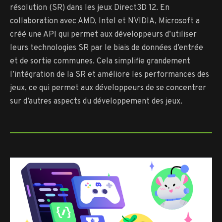
résolution (SR) dans les jeux Direct3D 12. En
collaboration avec AMD, Intel et NVIDIA, Microsoft a
créé une API qui permet aux développeurs d’utiliser
leurs technologies SR par le biais de données d’entrée
et de sortie communes. Cela simplifie grandement
l’intégration de la SR et améliore les performances des
jeux, ce qui permet aux développeurs de se concentrer
sur d’autres aspects du développement des jeux.