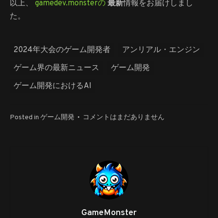
以上、
gamedev.monsterの
最新
情報をお届けしまし
た。
2024年大会のゲーム開発者
アンリアル・エンジン
ゲーム界の最新ニュース
ゲーム開発
ゲーム開発におけるAI
ゲ
Posted in
ゲーム開発
•
コメントはまだありません
ー
ム
界
の
最
新
ニ
ュ
GameMonster
ー