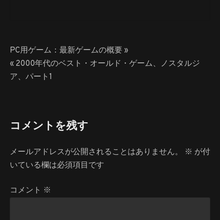
ス：
リ
リ
ー
投
PC用ゲーム：最新ゲームの概要 »
ス、
稿
« 2000年代のベスト・オールド・ゲーム、ノスタルジ
ア
ア、パート1
ッ
ナ
プ
ビ
デ
ゲ
ー
コメントを残す
ト、
ー
新
シ
技
メールアドレスが公開されることはありません。
※
が付
術
ョ
いている欄は必須項目です
へ
ン
の
コメント
※