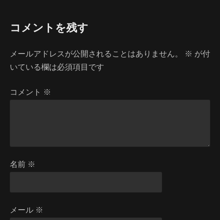
ビ
ジ
ゲ
ア、
コメントを残す
パ
ー
ー
シ
ト
メールアドレスが公開されることはありません。
※
が付
1
ョ
いている欄は必須項目です
へ
ン
の
コメント
※
名前
※
メール
※