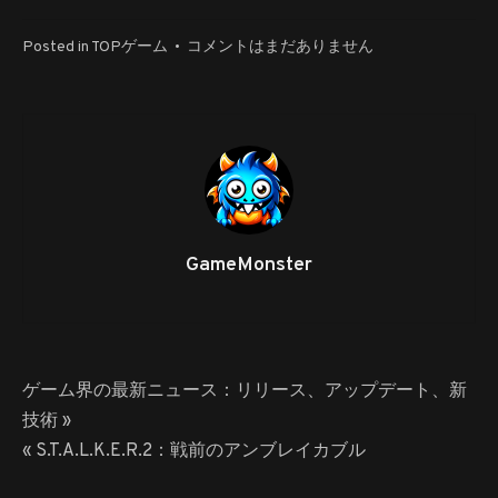
2000
Posted in
TOPゲーム
•
コメントはまだありません
年
代
の
ベ
ス
ト・
オ
ー
GameMonster
ル
ド・
ゲ
ー
ム、
投
ゲーム界の最新ニュース：リリース、アップデート、新
ノ
稿
技術 »
ス
« S.T.A.L.K.E.R.2：戦前のアンブレイカブル
タ
ナ
ル