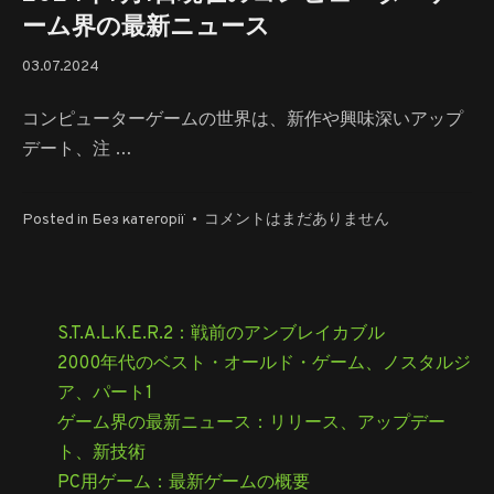
ク
ーム界の最新ニュース
に
お
07.08.2024
03.07.2024
け
る
コンピューターゲームの世界は、新作や興味深いアップ
画
デート、注 …
期
的
な
2024
Posted in
Без категорії
•
コメントはまだありません
ア
年
ッ
7
プ
月
デ
1
S.T.A.L.K.E.R.2：戦前のアンブレイカブル
ー
日
2000年代のベスト・オールド・ゲーム、ノスタルジ
ト
現
へ
ア、パート1
在
の
ゲーム界の最新ニュース：リリース、アップデー
の
コ
ト、新技術
ン
PC用ゲーム：最新ゲームの概要