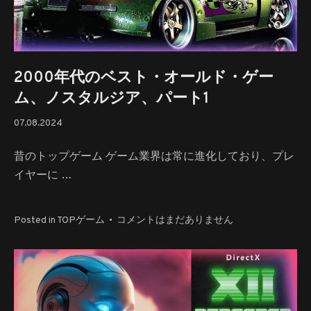
カ
ブ
ル
へ
の
2000年代のベスト・オールド・ゲー
ム、ノスタルジア、パート1
07.08.2024
07.08.2024
昔のトップゲーム ゲーム業界は常に進化しており、プレ
イヤーに …
2000
Posted in
TOPゲーム
•
コメントはまだありません
年
代
の
ベ
ス