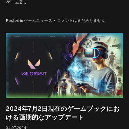
ゲーム2 …
2024
Posted in
ゲームニュース
•
コメントはまだありません
年
7
月
の
新
し
い
試
合
へ
の
2024年7月2日現在のゲームブックにお
ける画期的なアップデート
04.07.2024
04.07.2024