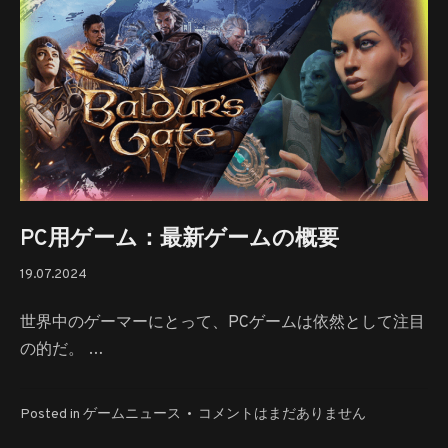
界
の
最
新
ニ
ュ
ー
ス：
リ
リ
ー
PC用ゲーム：最新ゲームの概要
ス、
19.07.2024
19.07.2024
ア
ッ
世界中のゲーマーにとって、PCゲームは依然として注目
プ
デ
の的だ。 …
ー
ト、
PC
Posted in
ゲームニュース
•
コメントはまだありません
新
用
技