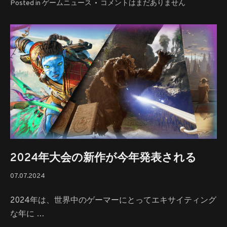
2024
Posted in
ゲームニュース
•
コメントはまだありません
年
最
高
の
イ
ン
デ
ィ
ー
ゲ
ー
ム
へ
2024年大会の新作が今年発表される
の
07.07.2024
07.07.2024
2024年は、世界中のゲーマーにとってエキサイティング
な年に …