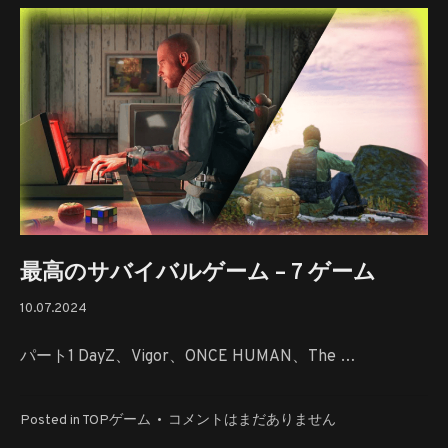
ゲ
術
ー
へ
ム：
の
最
新
ゲ
ー
ム
の
概
要
へ
最高のサバイバルゲーム – 7 ゲーム
の
10.07.2024
10.07.2024
パート1 DayZ、Vigor、ONCE HUMAN、The …
最
Posted in
TOPゲーム
•
コメントはまだありません
高