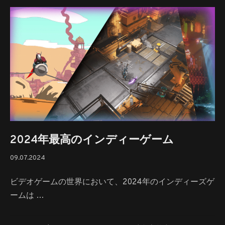
の
サ
バ
イ
バ
ル
ゲ
ー
ム
–
7
ゲ
2024年最高のインディーゲーム
ー
09.07.2024
09.07.2024
ム
へ
ビデオゲームの世界において、2024年のインディーズゲ
の
ームは …