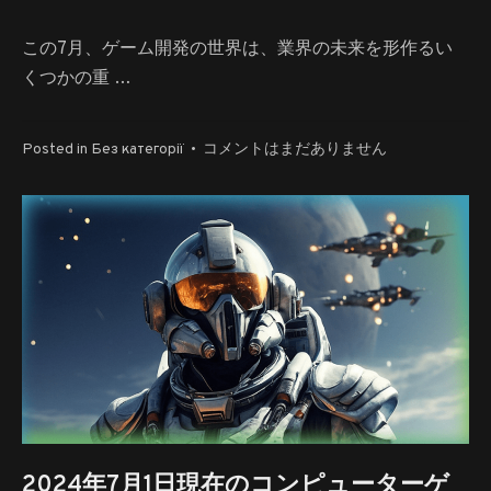
この7月、ゲーム開発の世界は、業界の未来を形作るい
くつかの重 …
2024
Posted in
Без категорії
•
コメントはまだありません
年
7
月
2
日
現
在
の
ゲ
ー
ム
ブ
ッ
2024年7月1日現在のコンピューターゲ