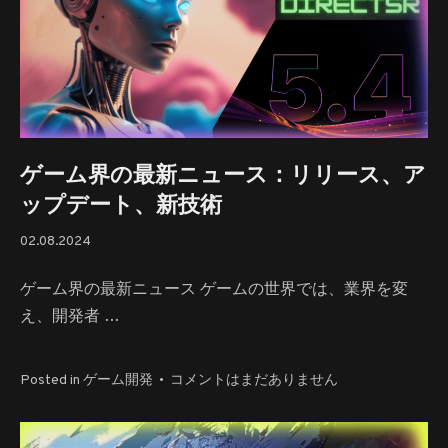
ト・
オ
ー
ル
ド・
ゲ
ー
ム、
ゲーム界の最新ニュース：リリース、ア
ノ
ップデート、新技術
ス
タ
02.08.2024
02.08.2024
ル
ジ
ゲーム界の最新ニュース ゲームの世界では、業界を変
ア、
え、開発者 …
パ
ー
ト
ゲ
Posted in
ゲーム開発
•
コメントはまだありません
1
ー
へ
ム
の