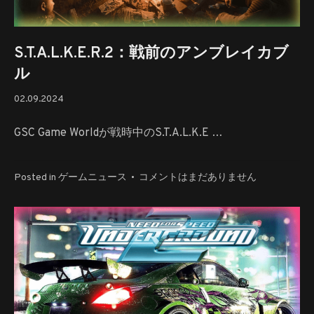
S.T.A.L.K.E.R.2：戦前のアンブレイカブ
ル
02.09.2024
02.09.2024
GSC Game Worldが戦時中のS.T.A.L.K.E …
S.T.A.L.K.E.R.2：
Posted in
ゲームニュース
•
コメントはまだありません
戦
前
の
ア
ン
ブ
レ
イ