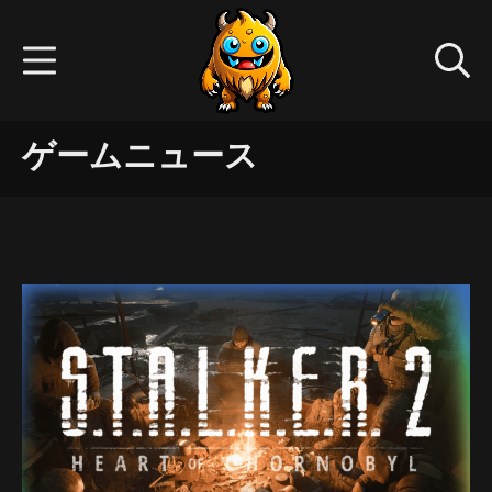
Skip
to
Mobile Menu
Se
content
Gamedev.monster
ゲームニュース