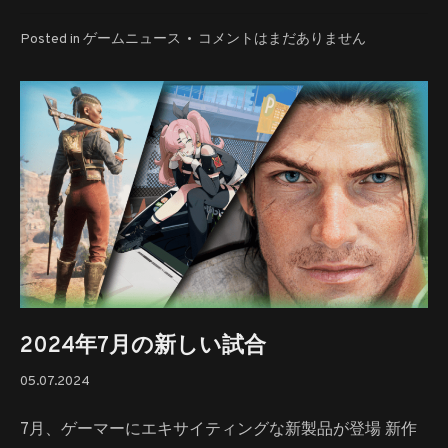
2024
Posted in
ゲームニュース
•
コメントはまだありません
年
大
会
の
新
作
が
今
年
発
表
さ
れ
2024年7月の新しい試合
る
05.07.2024
05.07.2024
へ
の
7月、ゲーマーにエキサイティングな新製品が登場 新作